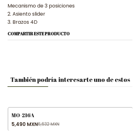
Mecanismo de 3 posiciones
2. Asiento slider
3. Brazos 4D
COMPARTIR ESTE PRODUCTO
También podría interesarte uno de estos
MO-216A
-17% OFF
5,490 MXN
6,632 MXN