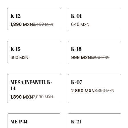
K-12
K-01
-23% OFF
1,890 MXN
640 MXN
2,460 MXN
K-15
K-18
No disponible
-23% OFF
690 MXN
999 MXN
1,290 MXN
MESA INFANTIL K-
K-07
-10% OFF
-15% OFF
14
2,890 MXN
3,390 MXN
No disponible
1,890 MXN
2,090 MXN
ME-P41
K-21