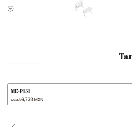
Tam
ME-P151
9,738 MXN
desde