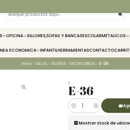
S
OFICINA
SILLONES,SOFAS Y BANCAS
ESCOLAR
METALICOS
INEA ECONOMICA
INFANTIL
HERRAMIENTAS
CONTACTO
CARRI
Inicio
SILLAS
SILLERIA
ESCRITORIOS
E-36
|
E-36
Agr
Cantidad
Mostrar stock de ubica