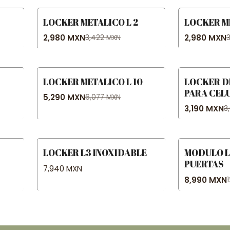
LOCKER METALICO L 2
LOCKER ME
-13% OFF
-14% OFF
2,980 MXN
2,980 MXN
3,422 MXN
LOCKER METALICO L 10
LOCKER D
-13% OFF
-14% OFF
PARA CEL
5,290 MXN
6,077 MXN
3,190 MXN
3
LOCKER L3 INOXIDABLE
MODULO L
-29% OFF
PUERTAS
7,940 MXN
8,990 MXN