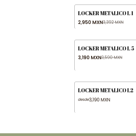
LOCKER METALICO L 1
-13% OFF
2,950 MXN
3,392 MXN
LOCKER METALICO L 5
-11% OFF
3,190 MXN
3,590 MXN
LOCKER METALICO L2
3,190 MXN
desde