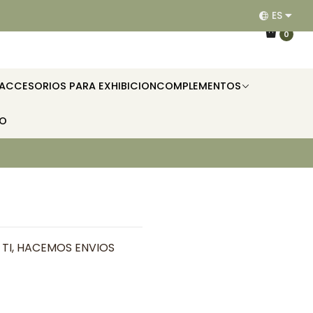
ES
EQUIPAMOS RESTAURANTES, HOTELES, OFICINAS E II
0
ACCESORIOS PARA EXHIBICION
COMPLEMENTOS
TO
TI, HACEMOS ENVIOS