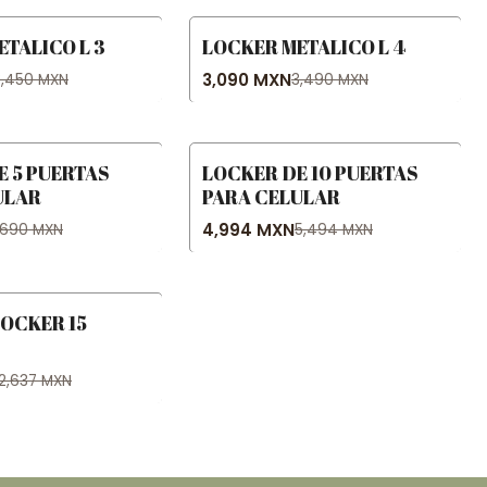
TALICO L 3
LOCKER METALICO L 4
-11% OFF
3,090 MXN
3,450 MXN
3,490 MXN
E 5 PUERTAS
LOCKER DE 10 PUERTAS
-9% OFF
ULAR
PARA CELULAR
4,994 MXN
,690 MXN
5,494 MXN
OCKER 15
12,637 MXN