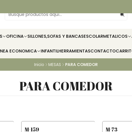
S
OFICINA
SILLONES,SOFAS Y BANCAS
ESCOLAR
METALICOS
INEA ECONOMICA
INFANTIL
HERRAMIENTAS
CONTACTO
CARRI
Inicio
MESAS
PARA COMEDOR
PARA COMEDOR
M-159
M-73
-11% OFF
-27% OFF