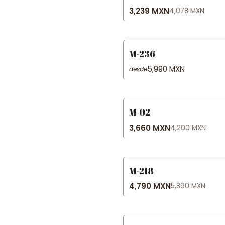
3,239 MXN
4,078 MXN
M-236
5,990 MXN
desde
M-02
-13% OFF
3,660 MXN
4,200 MXN
M-218
-19% OFF
4,790 MXN
5,890 MXN