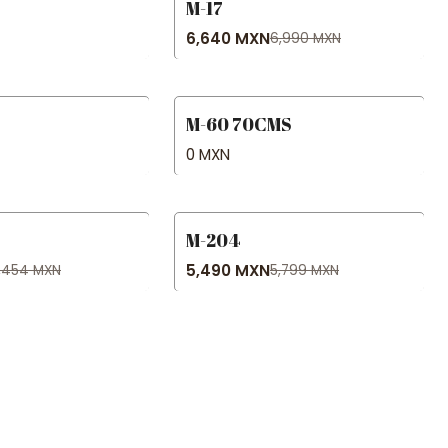
M-17
-5% OFF
6,640 MXN
6,990 MXN
M-60 70CMS
Agotado
0 MXN
M-204
-5% OFF
5,490 MXN
,454 MXN
5,799 MXN