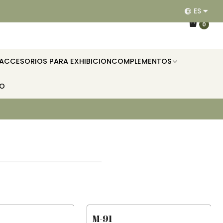
ES
EQUIPAMOS RESTAURANTES, HOTELES, OFICINAS E II
0
ACCESORIOS PARA EXHIBICION
COMPLEMENTOS
TO
M-91