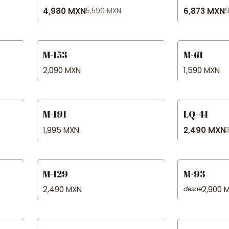
4,980 MXN
6,873 MXN
5,590 MXN
9
M-153
M-61
2,090 MXN
1,590 MXN
M-191
LQ-41
-38% OFF
1,995 MXN
2,490 MXN
M-129
M-93
2,490 MXN
2,900 
desde