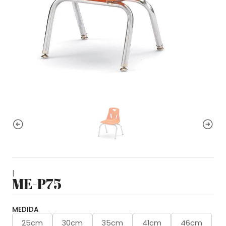
|
ME-P75
MEDIDA
25cm
30cm
35cm
41cm
46cm