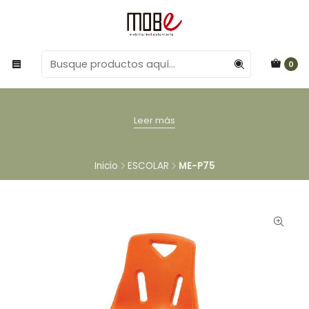
0
Leer más
Inicio
ESCOLAR
ME-P75