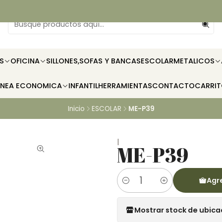
S
OFICINA
SILLONES,SOFAS Y BANCAS
ESCOLAR
METALICOS
INEA ECONOMICA
INFANTIL
HERRAMIENTAS
CONTACTO
CARRI
Inicio
ESCOLAR
ME-P39
|
ME-P39
Agre
Cantidad
Mostrar stock de ubica