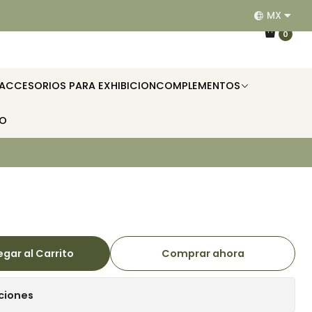
MX
EQUIPAMOS RESTAURANTES, HOTELES, OFICINAS E II
0
ACCESORIOS PARA EXHIBICION
COMPLEMENTOS
TO
gar al Carrito
Comprar ahora
ciones