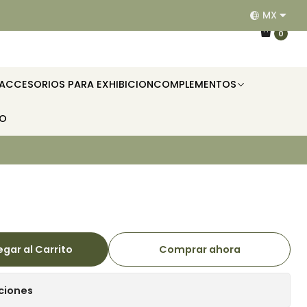
MX
EQUIPAMOS RESTAURANTES, HOTELES, OFICINAS E II
0
ACCESORIOS PARA EXHIBICION
COMPLEMENTOS
TO
gar al Carrito
Comprar ahora
ciones