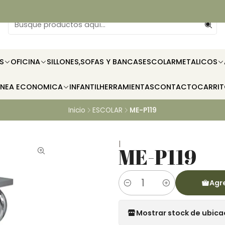
S
OFICINA
SILLONES,SOFAS Y BANCAS
ESCOLAR
METALICOS
INEA ECONOMICA
INFANTIL
HERRAMIENTAS
CONTACTO
CARRI
Inicio
ESCOLAR
ME-P119
|
ME-P119
Agre
Cantidad
Mostrar stock de ubica