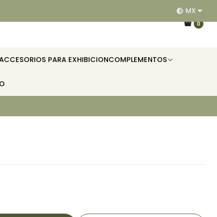
MX
EQUIPAMOS RESTAURANTES, HOTELES, OFICINAS E II
0
ACCESORIOS PARA EXHIBICION
COMPLEMENTOS
TO