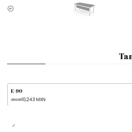
Tam
E-90
10,243 MXN
desde