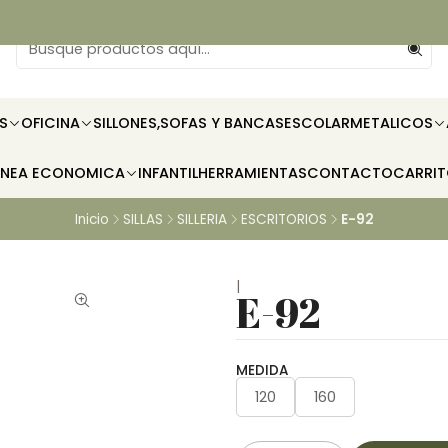
S
OFICINA
SILLONES,SOFAS Y BANCAS
ESCOLAR
METALICOS
INEA ECONOMICA
INFANTIL
HERRAMIENTAS
CONTACTO
CARRI
Inicio
SILLAS
SILLERIA
ESCRITORIOS
E-92
|
E-92
MEDIDA
120
160