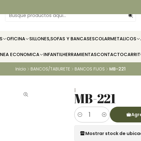
S
OFICINA
SILLONES,SOFAS Y BANCAS
ESCOLAR
METALICOS
INEA ECONOMICA
INFANTIL
HERRAMIENTAS
CONTACTO
CARRI
Inicio
BANCOS/TABURETE
BANCOS FIJOS
MB-221
|
MB-221
Agre
Cantidad
Mostrar stock de ubica