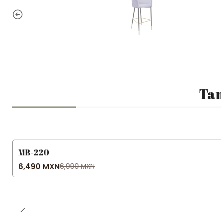
Tam
MB-220
-7% OFF
6,490 MXN
6,990 MXN