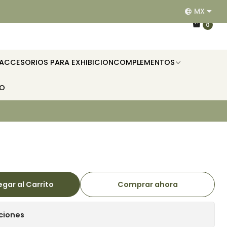
MX
EQUIPAMOS RESTAURANTES, HOTELES, OFICINAS E II
0
ACCESORIOS PARA EXHIBICION
COMPLEMENTOS
TO
gar al Carrito
Comprar ahora
ciones