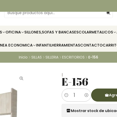
S
OFICINA
SILLONES,SOFAS Y BANCAS
ESCOLAR
METALICOS
INEA ECONOMICA
INFANTIL
HERRAMIENTAS
CONTACTO
CARRI
Inicio
SILLAS
SILLERIA
ESCRITORIOS
E-156
|
E-156
Agre
Cantidad
Mostrar stock de ubica