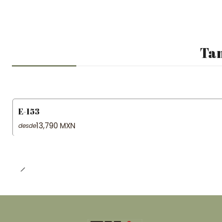
Tam
E-153
13,790 MXN
desde