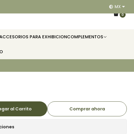
MX
EQUIPAMOS RESTAURANTES, HOTELES, OFICINAS E II
0
ACCESORIOS PARA EXHIBICION
COMPLEMENTOS
TO
gar al Carrito
Comprar ahora
ciones