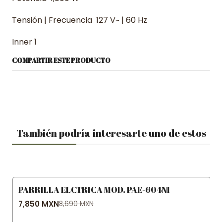
Tensión | Frecuencia 127 V~ | 60 Hz
Inner 1
COMPARTIR ESTE PRODUCTO
También podría interesarte uno de estos
PARRILLA ELCTRICA MOD. PAE-604NI
-10% OFF
7,850 MXN
8,690 MXN