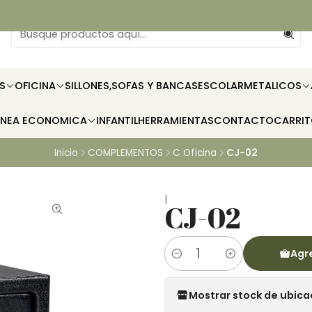
S
OFICINA
SILLONES,SOFAS Y BANCAS
ESCOLAR
METALICOS
INEA ECONOMICA
INFANTIL
HERRAMIENTAS
CONTACTO
CARRI
Inicio
COMPLEMENTOS
C Oficina
CJ-02
|
CJ-02
Agre
Cantidad
Mostrar stock de ubica