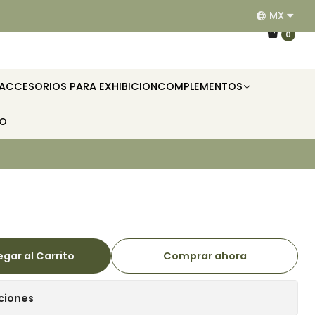
MX
EQUIPAMOS RESTAURANTES, HOTELES, OFICINAS E II
0
ACCESORIOS PARA EXHIBICION
COMPLEMENTOS
TO
gar al Carrito
Comprar ahora
ciones