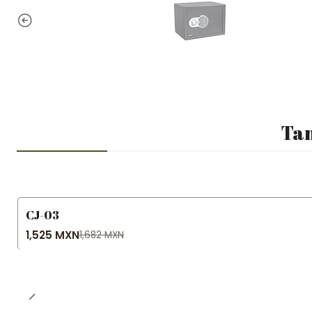
Tam
CJ-03
-9% OFF
1,525 MXN
1,682 MXN