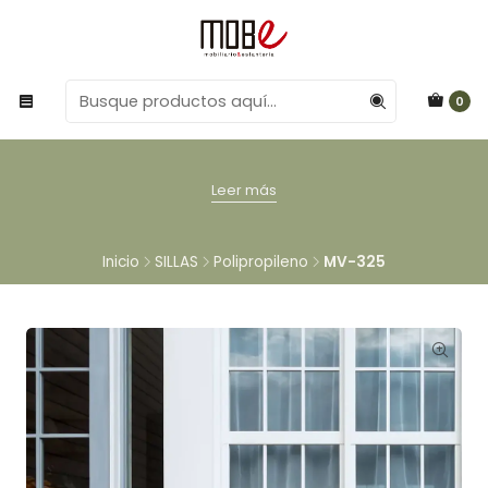
0
Leer más
Inicio
SILLAS
Polipropileno
MV-325