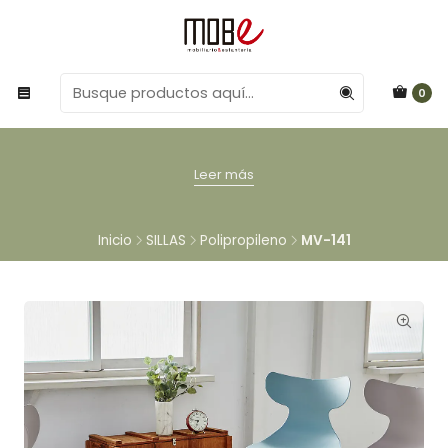
0
Leer más
Inicio
SILLAS
Polipropileno
MV-141