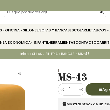
S
OFICINA
SILLONES,SOFAS Y BANCAS
ESCOLAR
METALICOS
INEA ECONOMICA
INFANTIL
HERRAMIENTAS
CONTACTO
CARRI
Inicio
SILLAS
SILLERIA
BANCAS
MS-43
|
MS-43
Agre
Cantidad
Mostrar stock de ubica