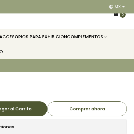
MX
EQUIPAMOS RESTAURANTES, HOTELES, OFICINAS E II
0
ACCESORIOS PARA EXHIBICION
COMPLEMENTOS
TO
gar al Carrito
Comprar ahora
ciones