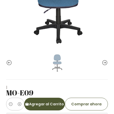
|
MO-E09
Agregar al Carrito
Comprar ahora
Cantidad