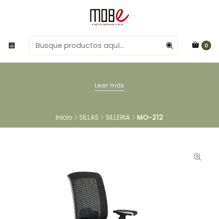
0
Leer más
Inicio
SILLAS
SILLERIA
MO-212