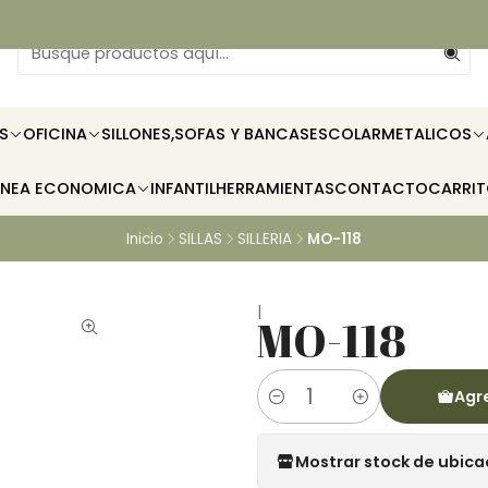
S
OFICINA
SILLONES,SOFAS Y BANCAS
ESCOLAR
METALICOS
INEA ECONOMICA
INFANTIL
HERRAMIENTAS
CONTACTO
CARRI
Inicio
SILLAS
SILLERIA
MO-118
|
MO-118
Agre
Cantidad
Mostrar stock de ubica