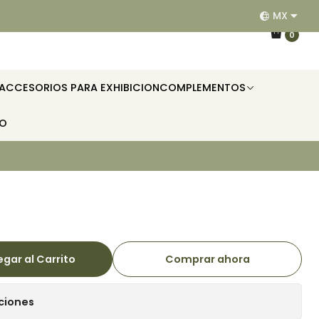
MX
EQUIPAMOS RESTAURANTES, HOTELES, OFICINAS E II
0
ACCESORIOS PARA EXHIBICION
COMPLEMENTOS
TO
gar al Carrito
Comprar ahora
ciones