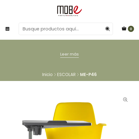
0
Leer más
Inicio
ESCOLAR
ME-P46