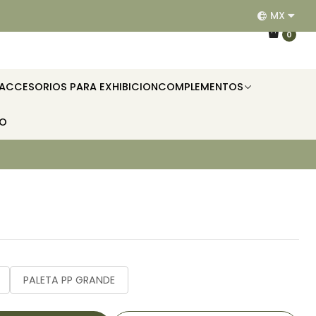
MX
EQUIPAMOS RESTAURANTES, HOTELES, OFICINAS E II
0
ACCESORIOS PARA EXHIBICION
COMPLEMENTOS
TO
PALETA PP GRANDE