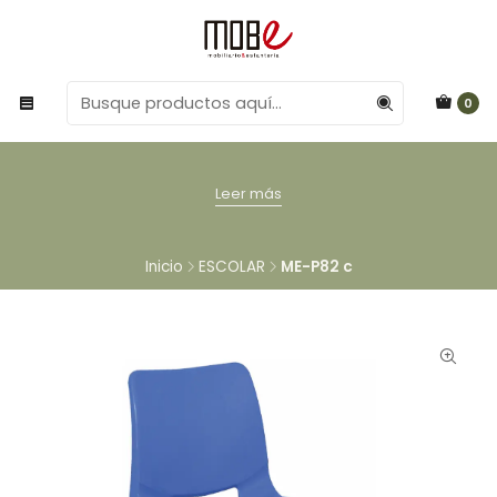
0
Leer más
Inicio
ESCOLAR
ME-P82 c