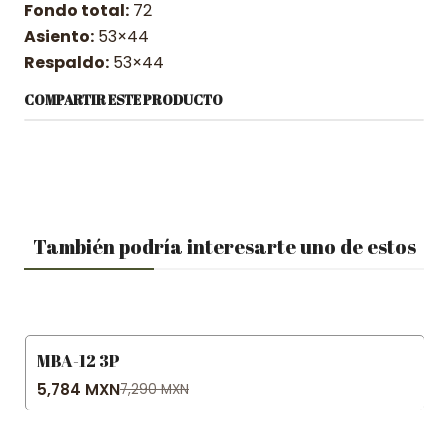
Fondo total:
72
Asiento:
53×44
Respaldo:
53×44
COMPARTIR ESTE PRODUCTO
También podría interesarte uno de estos
MBA-12 3P
-21% OFF
5,784 MXN
7,290 MXN