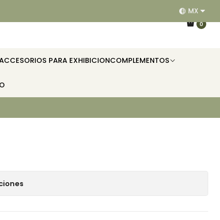
MX
EQUIPAMOS RESTAURANTES, HOTELES, OFICINAS E II
0
ACCESORIOS PARA EXHIBICION
COMPLEMENTOS
TO
ciones