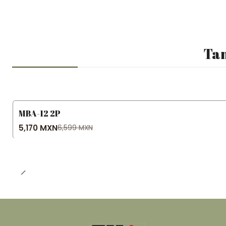
Tam
MBA-12 2P
-22% OFF
5,170 MXN
6,599 MXN