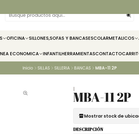
S
OFICINA
SILLONES,SOFAS Y BANCAS
ESCOLAR
METALICOS
INEA ECONOMICA
INFANTIL
HERRAMIENTAS
CONTACTO
CARRI
Inicio
SILLAS
SILLERIA
BANCAS
MBA-11 2P
|
MBA-11 2P
Mostrar stock de ubica
DESCRIPCIÓN