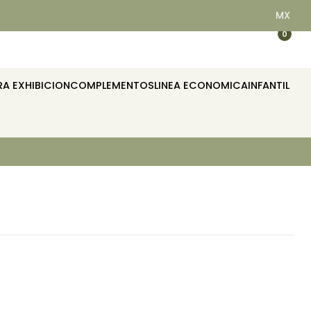
MX
EQUIPAMOS RESTAURANTES, HOTELES, OFICINAS E IIDU
0
A EXHIBICION
COMPLEMENTOS
LINEA ECONOMICA
INFANTIL