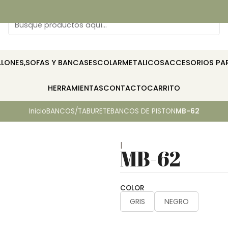
LLONES,SOFAS Y BANCAS
ESCOLAR
METALICOS
ACCESORIOS PAR
HERRAMIENTAS
CONTACTO
CARRITO
Inicio
BANCOS/TABURETE
BANCOS DE PISTON
MB-62
|
MB-62
COLOR
GRIS
NEGRO