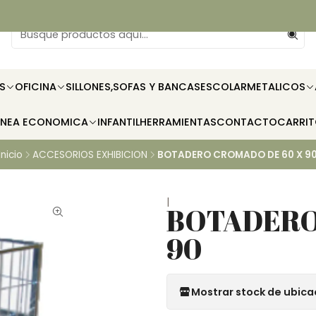
S
OFICINA
SILLONES,SOFAS Y BANCAS
ESCOLAR
METALICOS
INEA ECONOMICA
INFANTIL
HERRAMIENTAS
CONTACTO
CARRI
Inicio
ACCESORIOS EXHIBICION
BOTADERO CROMADO DE 60 X 9
|
BOTADERO
90
Mostrar stock de ubica