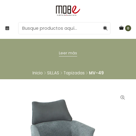
0
Leer más
Inicio
SILLAS
Tapizadas
MV-49