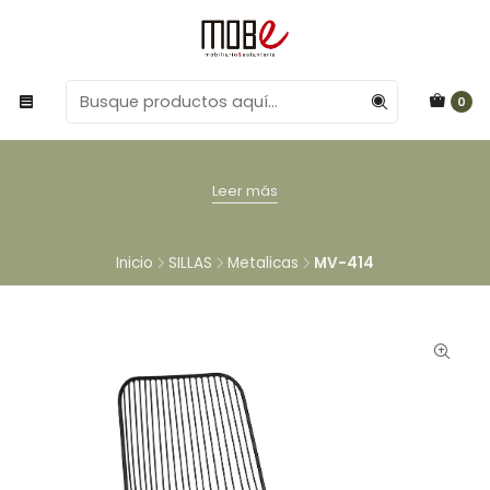
0
Leer más
Inicio
SILLAS
Metalicas
MV-414