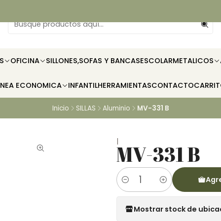
S
OFICINA
SILLONES,SOFAS Y BANCAS
ESCOLAR
METALICOS
INEA ECONOMICA
INFANTIL
HERRAMIENTAS
CONTACTO
CARRI
Inicio
SILLAS
Aluminio
MV-331 B
|
MV-331 B
Agre
Cantidad
Mostrar stock de ubica