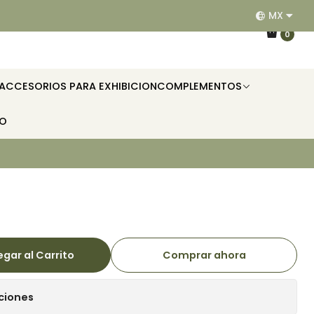
MX
EQUIPAMOS RESTAURANTES, HOTELES, OFICINAS E II
0
ACCESORIOS PARA EXHIBICION
COMPLEMENTOS
TO
gar al Carrito
Comprar ahora
ciones