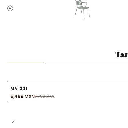
Tam
MV-331
-5% OFF
5,499 MXN
5,799 MXN