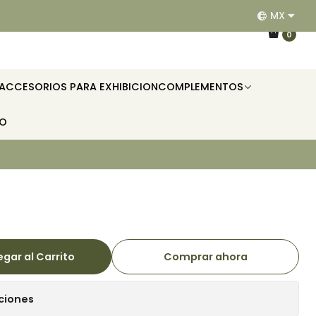
MX
EQUIPAMOS RESTAURANTES, HOTELES, OFICINAS E II
0
ACCESORIOS PARA EXHIBICION
COMPLEMENTOS
TO
gar al Carrito
Comprar ahora
ciones