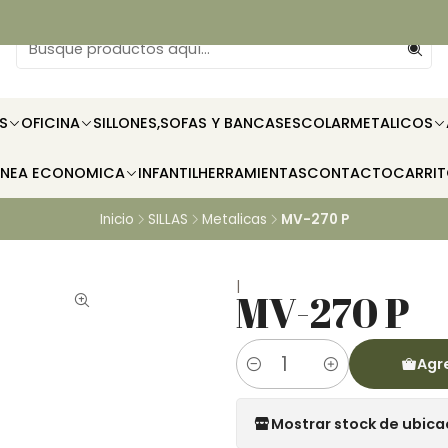
S
OFICINA
SILLONES,SOFAS Y BANCAS
ESCOLAR
METALICOS
INEA ECONOMICA
INFANTIL
HERRAMIENTAS
CONTACTO
CARRI
Inicio
SILLAS
Metalicas
MV-270 P
|
MV-270 P
Agre
Cantidad
Mostrar stock de ubica