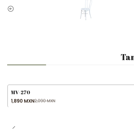
Tam
MV-270
-10% OFF
1,890 MXN
2,090 MXN