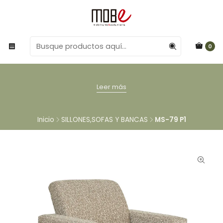
0
Leer más
Inicio
SILLONES,SOFAS Y BANCAS
MS-79 P1