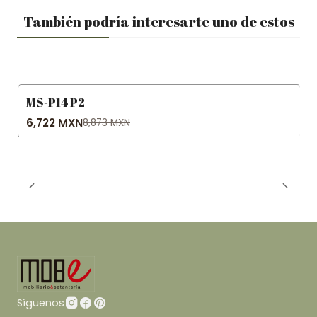
También podría interesarte uno de estos
MS-P14 P2
-24% OFF
6,722 MXN
8,873 MXN
Síguenos