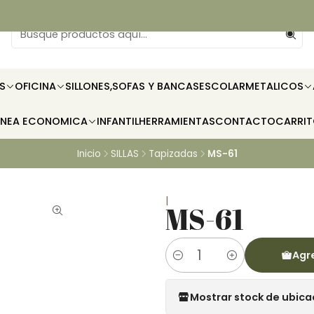
S
OFICINA
SILLONES,SOFAS Y BANCAS
ESCOLAR
METALICOS
INEA ECONOMICA
INFANTIL
HERRAMIENTAS
CONTACTO
CARRI
Inicio
SILLAS
Tapizadas
MS-61
|
MS-61
Agre
Cantidad
Mostrar stock de ubica