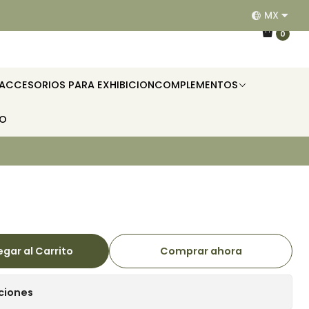
MX
EQUIPAMOS RESTAURANTES, HOTELES, OFICINAS E II
0
ACCESORIOS PARA EXHIBICION
COMPLEMENTOS
TO
gar al Carrito
Comprar ahora
ciones