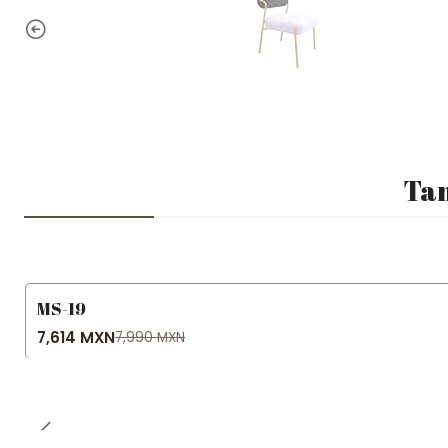
Tam
MS-19
-5% OFF
7,614 MXN
7,990 MXN