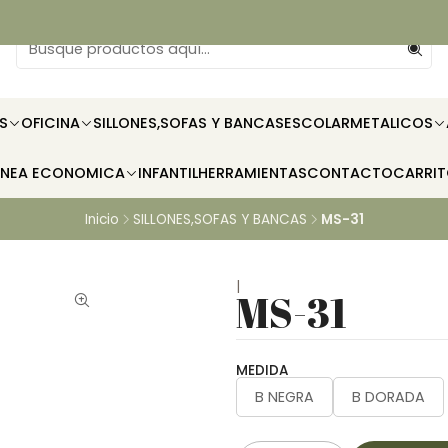
S
OFICINA
SILLONES,SOFAS Y BANCAS
ESCOLAR
METALICOS
INEA ECONOMICA
INFANTIL
HERRAMIENTAS
CONTACTO
CARRI
Inicio
SILLONES,SOFAS Y BANCAS
MS-31
|
MS-31
MEDIDA
B NEGRA
B DORADA