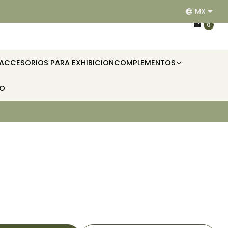
MX
EQUIPAMOS RESTAURANTES, HOTELES, OFICINAS E II
0
ACCESORIOS PARA EXHIBICION
COMPLEMENTOS
TO