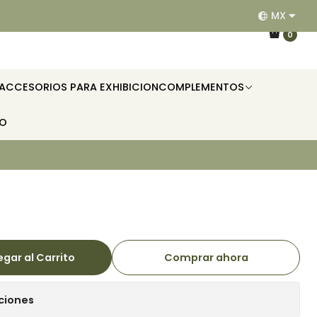
MX
EQUIPAMOS RESTAURANTES, HOTELES, OFICINAS E II
0
ACCESORIOS PARA EXHIBICION
COMPLEMENTOS
TO
gar al Carrito
Comprar ahora
ciones