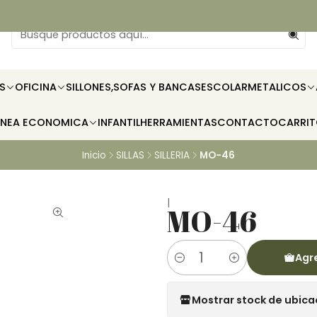
S
OFICINA
SILLONES,SOFAS Y BANCAS
ESCOLAR
METALICOS
INEA ECONOMICA
INFANTIL
HERRAMIENTAS
CONTACTO
CARRI
Inicio
SILLAS
SILLERIA
MO-46
|
MO-46
Agre
Cantidad
Mostrar stock de ubica