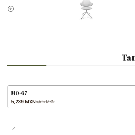
Tam
MO-67
-5% OFF
5,239 MXN
5,515 MXN