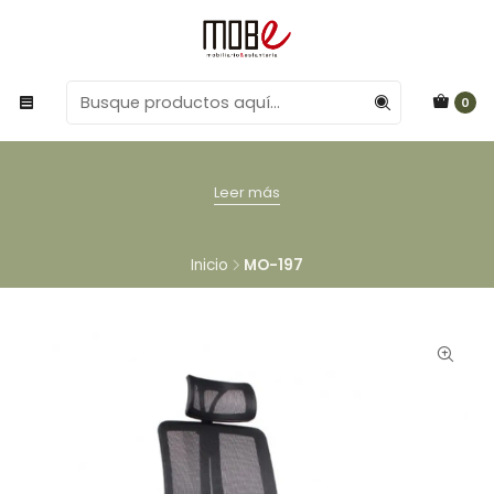
0
Leer más
Inicio
MO-197