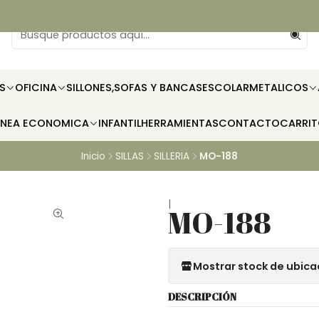
S
OFICINA
SILLONES,SOFAS Y BANCAS
ESCOLAR
METALICOS
INEA ECONOMICA
INFANTIL
HERRAMIENTAS
CONTACTO
CARRI
Inicio
SILLAS
SILLERIA
MO-188
|
MO-188
Mostrar stock de ubica
DESCRIPCIÓN