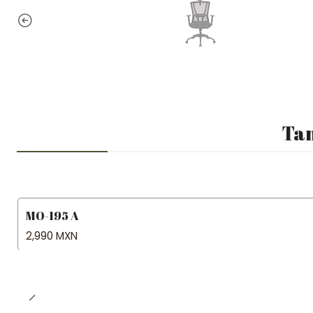
Tam
MO-195 A
2,990 MXN