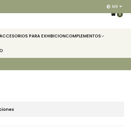
MX
EQUIPAMOS RESTAURANTES, HOTELES, OFICINAS E II
0
ACCESORIOS PARA EXHIBICION
COMPLEMENTOS
TO
ciones