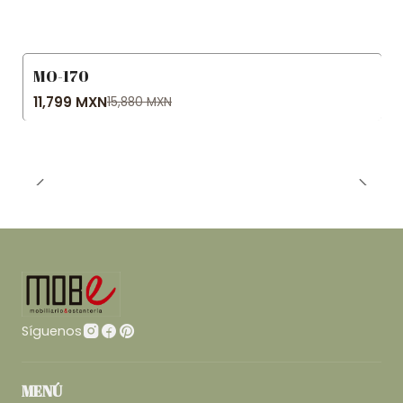
MO-170
-26% OFF
11,799 MXN
15,880 MXN
Síguenos
MENÚ