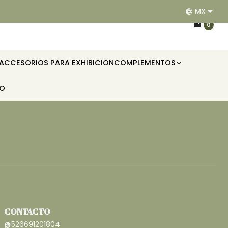
MX
EQUIPAMOS RESTAURANTES, HOTELES, OFICINAS E II
0
ACCESORIOS PARA EXHIBICION
COMPLEMENTOS
TO
CONTACTO
526691201804