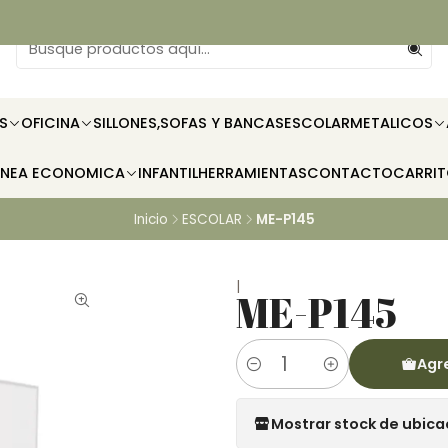
S
OFICINA
SILLONES,SOFAS Y BANCAS
ESCOLAR
METALICOS
INEA ECONOMICA
INFANTIL
HERRAMIENTAS
CONTACTO
CARRI
Inicio
ESCOLAR
ME-P145
|
ME-P145
Agre
Cantidad
Mostrar stock de ubica