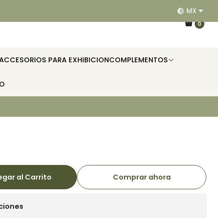
MX
EQUIPAMOS RESTAURANTES, HOTELES, OFICINAS E II
0
ACCESORIOS PARA EXHIBICION
COMPLEMENTOS
TO
gar al Carrito
Comprar ahora
ciones