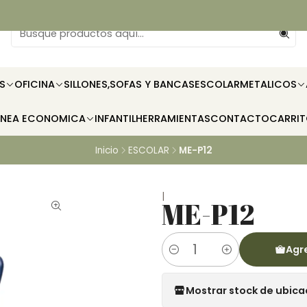
S
OFICINA
SILLONES,SOFAS Y BANCAS
ESCOLAR
METALICOS
INEA ECONOMICA
INFANTIL
HERRAMIENTAS
CONTACTO
CARRI
Inicio
ESCOLAR
ME-P12
|
ME-P12
Agre
Cantidad
Mostrar stock de ubica