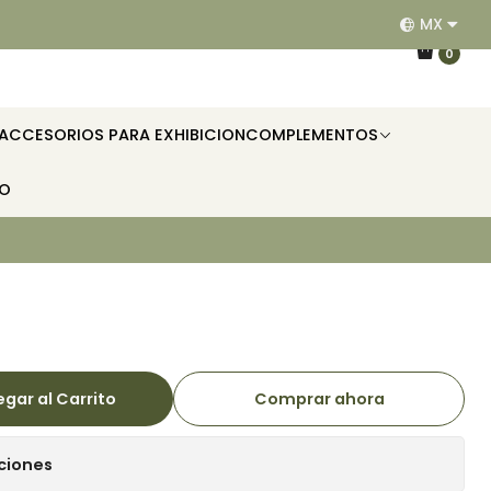
MX
EQUIPAMOS RESTAURANTES, HOTELES, OFICINAS E II
0
ACCESORIOS PARA EXHIBICION
COMPLEMENTOS
TO
gar al Carrito
Comprar ahora
ciones