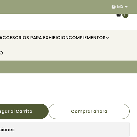
MX
EQUIPAMOS RESTAURANTES, HOTELES, OFICINAS E II
0
ACCESORIOS PARA EXHIBICION
COMPLEMENTOS
TO
gar al Carrito
Comprar ahora
ciones