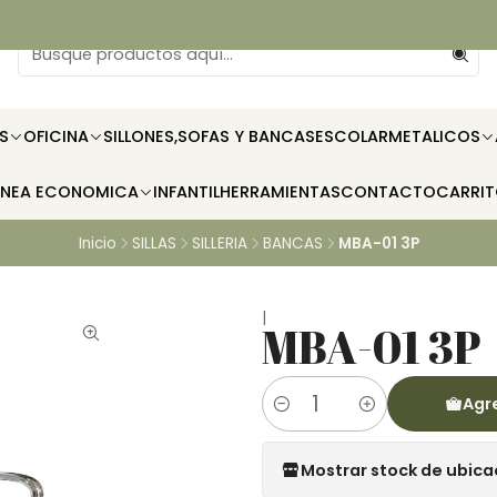
S
OFICINA
SILLONES,SOFAS Y BANCAS
ESCOLAR
METALICOS
INEA ECONOMICA
INFANTIL
HERRAMIENTAS
CONTACTO
CARRI
Inicio
SILLAS
SILLERIA
BANCAS
MBA-01 3P
|
MBA-01 3P
Agre
Cantidad
Mostrar stock de ubica