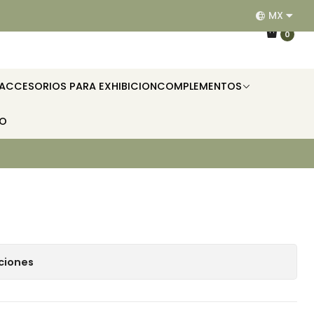
MX
EQUIPAMOS RESTAURANTES, HOTELES, OFICINAS E II
0
ACCESORIOS PARA EXHIBICION
COMPLEMENTOS
TO
ciones