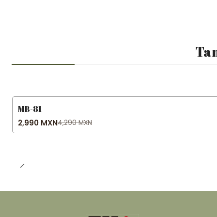
Tam
MB-81
-30% OFF
2,990 MXN
4,290 MXN
Agotado