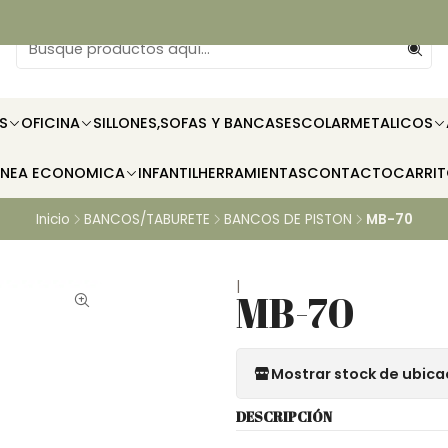
S
OFICINA
SILLONES,SOFAS Y BANCAS
ESCOLAR
METALICOS
INEA ECONOMICA
INFANTIL
HERRAMIENTAS
CONTACTO
CARRI
Inicio
BANCOS/TABURETE
BANCOS DE PISTON
MB-70
|
MB-70
Mostrar stock de ubica
DESCRIPCIÓN