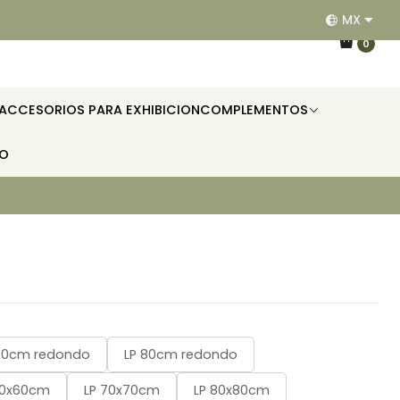
MX
EQUIPAMOS RESTAURANTES, HOTELES, OFICINAS E II
0
ACCESORIOS PARA EXHIBICION
COMPLEMENTOS
TO
70cm redondo
LP 80cm redondo
60x60cm
LP 70x70cm
LP 80x80cm