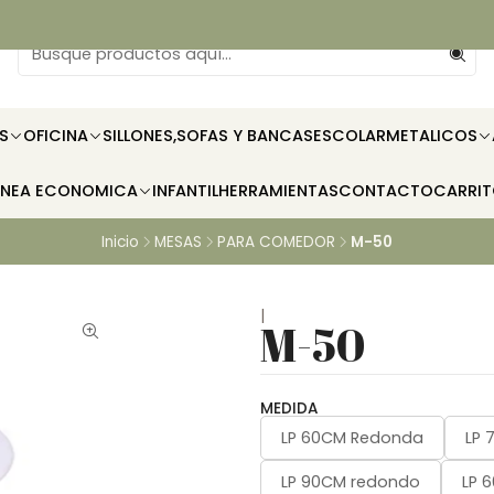
S
OFICINA
SILLONES,SOFAS Y BANCAS
ESCOLAR
METALICOS
INEA ECONOMICA
INFANTIL
HERRAMIENTAS
CONTACTO
CARRI
Inicio
MESAS
PARA COMEDOR
M-50
|
M-50
MEDIDA
LP 60CM Redonda
LP 
LP 90CM redondo
LP 