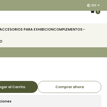
MX
EQUIPAMOS RESTAURANTES, HOTELES, OFICINAS E II
0
ACCESORIOS PARA EXHIBICION
COMPLEMENTOS
TO
gar al Carrito
Comprar ahora
ciones