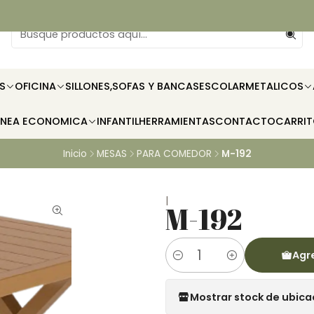
S
OFICINA
SILLONES,SOFAS Y BANCAS
ESCOLAR
METALICOS
INEA ECONOMICA
INFANTIL
HERRAMIENTAS
CONTACTO
CARRI
Inicio
MESAS
PARA COMEDOR
M-192
|
M-192
Agre
Cantidad
Mostrar stock de ubica