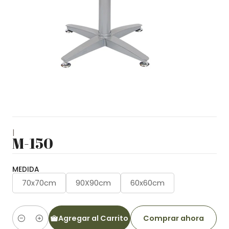
|
M-150
MEDIDA
70x70cm
90X90cm
60x60cm
Agregar al Carrito
Comprar ahora
Cantidad