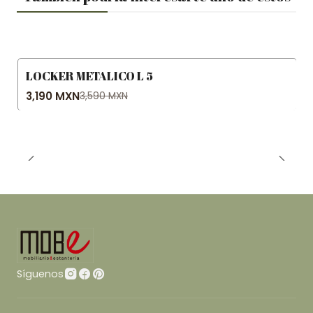
LOCKER METALICO L 5
-11% OFF
3,190 MXN
3,590 MXN
Síguenos