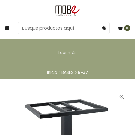
0
Leer más
Inicio
BASES
B-37