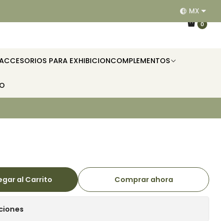
MX
EQUIPAMOS RESTAURANTES, HOTELES, OFICINAS E II
0
ACCESORIOS PARA EXHIBICION
COMPLEMENTOS
TO
gar al Carrito
Comprar ahora
ciones