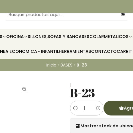
S
OFICINA
SILLONES,SOFAS Y BANCAS
ESCOLAR
METALICOS
INEA ECONOMICA
INFANTIL
HERRAMIENTAS
CONTACTO
CARRI
Inicio
BASES
B-23
|
B-23
Agre
Cantidad
Mostrar stock de ubica