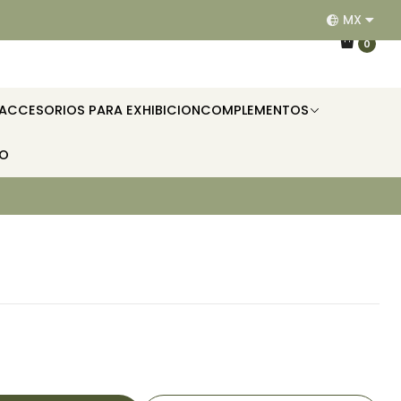
MX
EQUIPAMOS RESTAURANTES, HOTELES, OFICINAS E II
0
ACCESORIOS PARA EXHIBICION
COMPLEMENTOS
TO