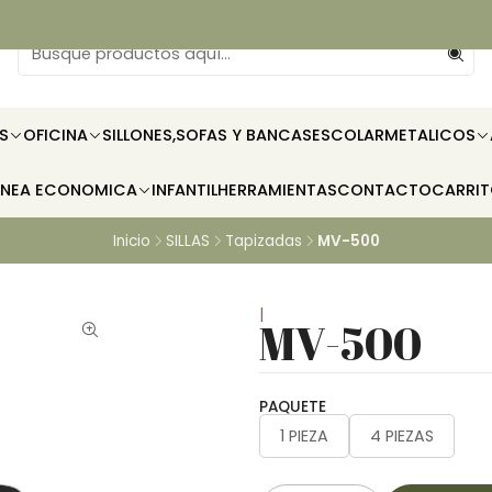
S
OFICINA
SILLONES,SOFAS Y BANCAS
ESCOLAR
METALICOS
INEA ECONOMICA
INFANTIL
HERRAMIENTAS
CONTACTO
CARRI
Inicio
SILLAS
Tapizadas
MV-500
|
MV-500
PAQUETE
1 PIEZA
4 PIEZAS