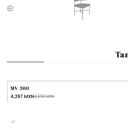
Tam
MV-360
-6% OFF
4,297 MXN
4,590 MXN